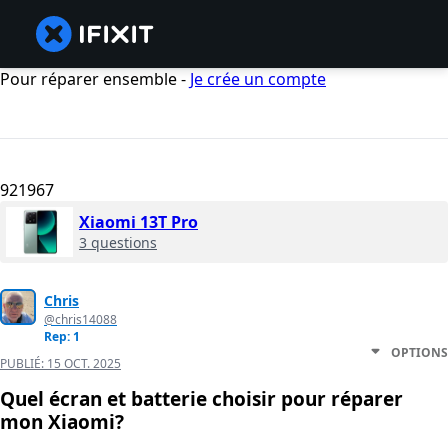
Pour réparer ensemble -
Je crée un compte
921967
Xiaomi 13T Pro
3 questions
Chris
@chris14088
Rep: 1
OPTIONS
PUBLIÉ:
15 OCT. 2025
Quel écran et batterie choisir pour réparer
mon Xiaomi?