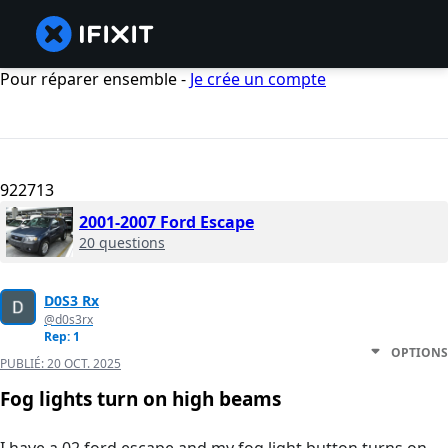
Pour réparer ensemble -
Je crée un compte
922713
2001-2007 Ford Escape
20 questions
D0S3 Rx
@d0s3rx
Rep: 1
OPTIONS
PUBLIÉ:
20 OCT. 2025
Fog lights turn on high beams