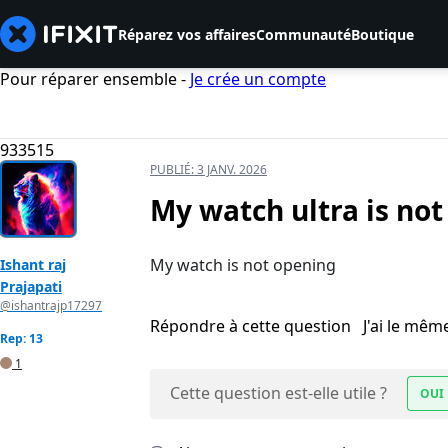
Réparez vos affaires
Communauté
Boutique
Pour réparer ensemble -
Je crée un compte
933515
PUBLIÉ:
3 JANV. 2026
My watch ultra is not
My watch is not opening
Ishant raj
Prajapati
@ishantrajp17297
Répondre à cette question
J'ai le mê
Rep: 13
1
Cette question est-elle utile ?
OUI