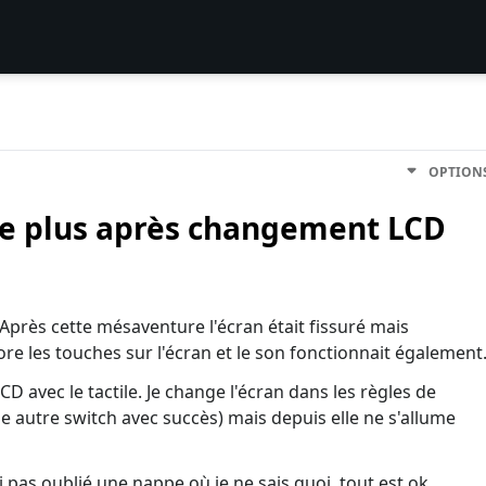
OPTION
ume plus après changement LCD
. Après cette mésaventure l'écran était fissuré mais
ore les touches sur l'écran et le son fonctionnait également
 avec le tactile. Je change l'écran dans les règles de
r une autre switch avec succès) mais depuis elle ne s'allume
i pas oublié une nappe où je ne sais quoi, tout est ok.