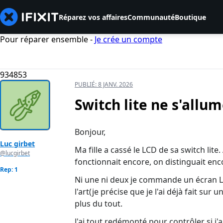
Réparez vos affaires
Communauté
Boutique
Pour réparer ensemble -
Je crée un compte
934853
PUBLIÉ:
8 JANV. 2026
Switch lite ne s'all
Bonjour,
Luc girbet
Ma fille a cassé le LCD de sa switch lite
@lucgirbet
fonctionnait encore, on distinguait enc
Rep: 1
Ni une ni deux je commande un écran LCD
l'art(je précise que je l'ai déjà fait su
plus du tout.
J'ai tout redémonté pour contrôler si j'a