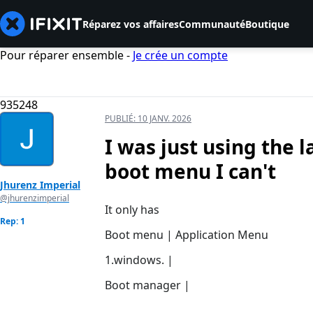
Réparez vos affaires
Communauté
Boutique
Pour réparer ensemble -
Je crée un compte
935248
PUBLIÉ:
10 JANV. 2026
I was just using the 
boot menu I can't
Jhurenz Imperial
@jhurenzimperial
It only has
Rep: 1
Boot menu | Application Menu
1.windows. |
Boot manager |