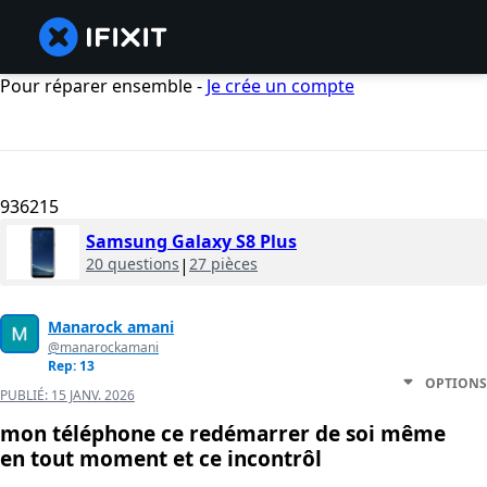
Pour réparer ensemble -
Je crée un compte
936215
Samsung Galaxy S8 Plus
20 questions
|
27 pièces
Manarock amani
@manarockamani
Rep: 13
OPTIONS
PUBLIÉ:
15 JANV. 2026
mon téléphone ce redémarrer de soi même
en tout moment et ce incontrôl