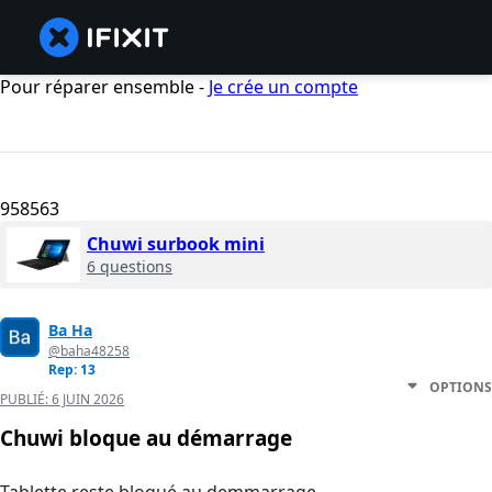
Pour réparer ensemble -
Je crée un compte
958563
Chuwi surbook mini
6 questions
Ba Ha
@baha48258
Rep: 13
OPTIONS
PUBLIÉ:
6 JUIN 2026
Chuwi bloque au démarrage