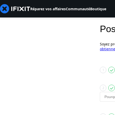
Réparez vos affaires
Communauté
Boutique
Pos
Soyez pr
obtienne
1
2