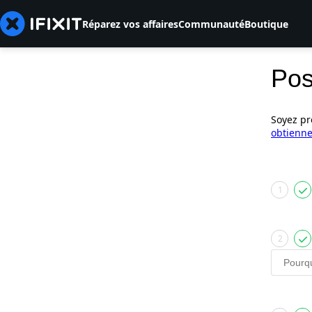
Réparez vos affaires
Communauté
Boutique
Pos
Soyez pr
obtienne
1
2