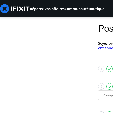
Réparez vos affaires
Communauté
Boutique
Pos
Soyez pr
obtienne
1
2