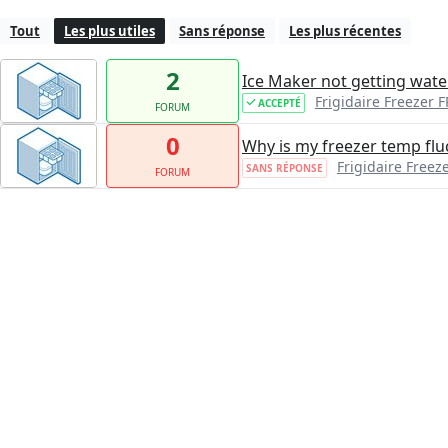
Tout
Les plus utiles
Sans réponse
Les plus récentes
2
Ice Maker not getting wate
Frigidaire Freezer
ACCEPTÉ
FORUM
0
Why is my freezer temp flu
Frigidaire Free
SANS RÉPONSE
FORUM