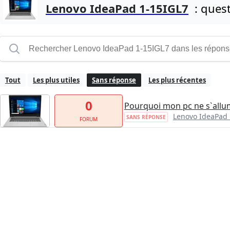
Lenovo IdeaPad 1-15IGL7
: quest
Tout
Les plus utiles
Sans réponse
Les plus récentes
0
Pourquoi mon pc ne s`allum
Lenovo IdeaPad 
SANS RÉPONSE
FORUM