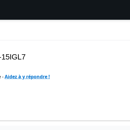
1-15IGL7
e -
Aidez à y répondre !