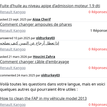
Fuite d’huile au niveau apipe d’admission moteur 1.9 dti
Renault Kangoo
0 Réponses
Aissa Cherif
asked
23 sept. 2025
par
Comment changer ampoules de phares
Renault Kangoo
1 Réponse
oldturkey03
answered
10 juin 2025
par
إذا تعطل أزجاج عن اليمين كيف نصلحه
Renault Kangoo
0 Réponses
Houcini Zahra
asked
21 mars 2026
par
Comment changer câble d'embrayage
Renault Kangoo
0 Réponses
oldturkey03
commented
24 mars 2025
par
Voilà toutes les questions dans votre langue, mais en voici
quelques autres qui pourraient être utiles :
How to clean the FAP in my véhicule model 2013
Renault Kangoo
0 Réponses