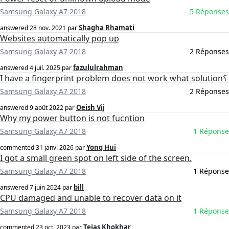
Samsung Galaxy A7 2018
5 Réponses
Shagha Rhamati
answered
28 nov. 2021
par
Websites automatically pop up
Samsung Galaxy A7 2018
2 Réponses
fazululrahman
answered
4 juil. 2025
par
I have a fingerprint problem does not work what solution؟
Samsung Galaxy A7 2018
2 Réponses
Oeish Vij
answered
9 août 2022
par
Why my power button is not fucntion
Samsung Galaxy A7 2018
1 Réponse
Yong Hui
commented
31 janv. 2026
par
I got a small green spot on left side of the screen.
Samsung Galaxy A7 2018
1 Réponse
bill
answered
7 juin 2024
par
CPU damaged and unable to recover data on it
Samsung Galaxy A7 2018
1 Réponse
Tejas Khokhar
commented
23 oct. 2023
par