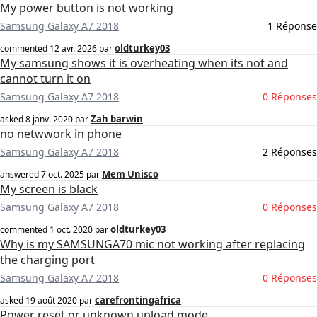
My power button is not working
Samsung Galaxy A7 2018
1 Réponse
oldturkey03
commented
12 avr. 2026
par
My samsung shows it is overheating when its not and
cannot turn it on
Samsung Galaxy A7 2018
0 Réponses
Zah barwin
asked
8 janv. 2020
par
no netwwork in phone
Samsung Galaxy A7 2018
2 Réponses
Mem Unisco
answered
7 oct. 2025
par
My screen is black
Samsung Galaxy A7 2018
0 Réponses
oldturkey03
commented
1 oct. 2020
par
Why is my SAMSUNGA70 mic not working after replacing
the charging port
Samsung Galaxy A7 2018
0 Réponses
carefrontingafrica
asked
19 août 2020
par
Power reset or unknown upload mode