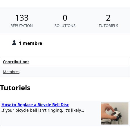
133
0
2
RÉPUTATION
SOLUTIONS
TUTORIELS
1 membre
Contributions
Membres
Tutoriels
How to Replace a Bicycle Bell Disc
If your bicycle bell isn't ringing, it's likely...