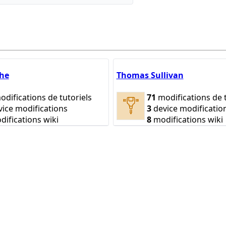
the
Thomas Sullivan
difications de tutoriels
71
modifications de t
ice modifications
3
device modificatio
ifications wiki
8
modifications wiki