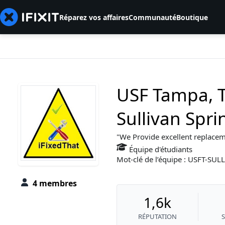
Réparez vos affaires
Communauté
Boutique
USF Tampa, 
Sullivan Spr
We Provide excellent replacem
Équipe d'étudiants
Mot-clé de l’équipe : USFT-SU
4 membres
1,6k
RÉPUTATION