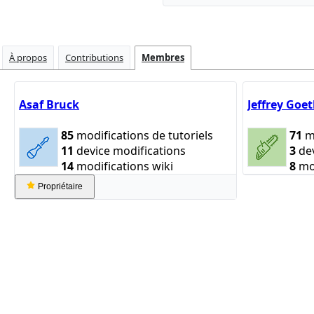
À propos
Contributions
Membres
Asaf Bruck
Jeffrey Goe
85
modifications de tutoriels
71
mo
11
device modifications
3
dev
14
modifications wiki
8
mod
Propriétaire