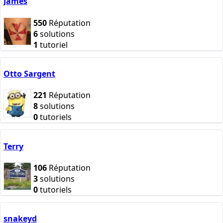
James
550
Réputation
6
solutions
1
tutoriel
Otto Sargent
221
Réputation
8
solutions
0
tutoriels
Terry
106
Réputation
3
solutions
0
tutoriels
snakeyd