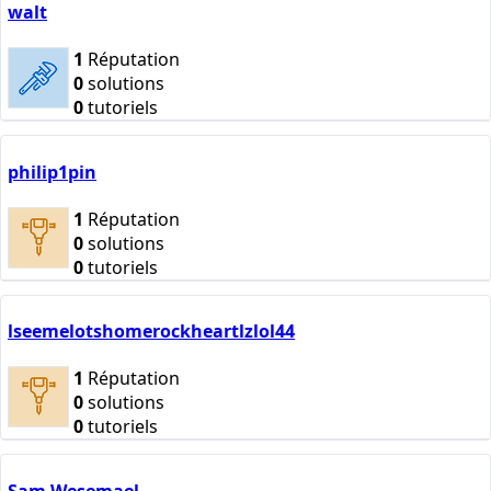
walt
1
Réputation
0
solutions
0
tutoriels
philip1pin
1
Réputation
0
solutions
0
tutoriels
lseemelotshomerockheartlzlol44
1
Réputation
0
solutions
0
tutoriels
Sam Wesemael