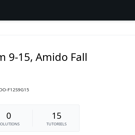
m 9-15, Amido Fall
MIDO-F12S9G15
0
15
SOLUTIONS
TUTORIELS