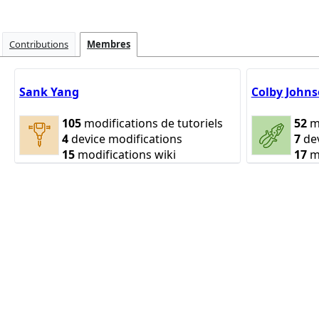
Contributions
Membres
Sank Yang
Colby John
105
modifications de tutoriels
52
mo
4
device modifications
7
dev
15
modifications wiki
17
mo