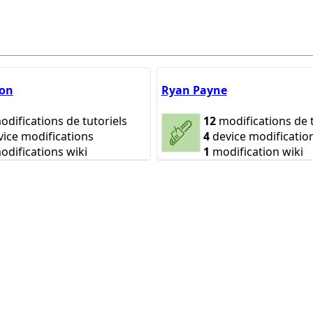
son
Ryan Payne
difications de tutoriels
12
modifications de t
ice modifications
4
device modificatio
difications wiki
1
modification wiki