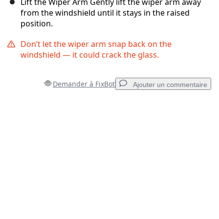
Lift the Wiper Arm Gently lift the wiper arm away
from the windshield until it stays in the raised
position.
Don’t let the wiper arm snap back on the
windshield — it could crack the glass.
Demander à FixBot
Ajouter un commentaire
Ajouter un commentaire
Ajouter un commentaire
Annuler
Publier un commentaire