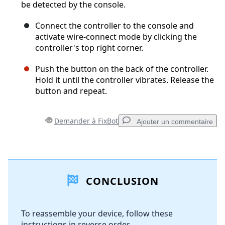
be detected by the console.
Connect the controller to the console and
activate wire-connect mode by clicking the
controller's top right corner.
Push the button on the back of the controller.
Hold it until the controller vibrates. Release the
button and repeat.
Demander à FixBot
Ajouter un commentaire
Ajouter un commentaire
CONCLUSION
Ajouter un commentaire
To reassemble your device, follow these
instructions in reverse order.
Annuler
Publier un commentaire