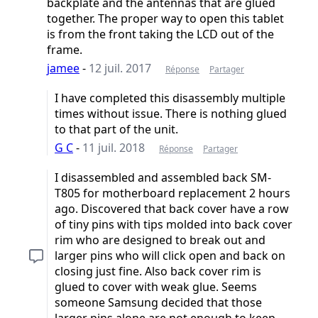
backplate and the antennas that are glued
together. The proper way to open this tablet
is from the front taking the LCD out of the
frame.
jamee
-
12 juil. 2017
Réponse
Partager
I have completed this disassembly multiple
times without issue. There is nothing glued
to that part of the unit.
G C
-
11 juil. 2018
Réponse
Partager
I disassembled and assembled back SM-
T805 for motherboard replacement 2 hours
ago. Discovered that back cover have a row
of tiny pins with tips molded into back cover
rim who are designed to break out and
larger pins who will click open and back on
closing just fine. Also back cover rim is
glued to cover with weak glue. Seems
someone Samsung decided that those
larger pins alone are not enough to keep