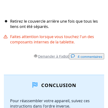
Retirez le couvercle arrière une fois que tous les
liens ont été séparés.
Faites attention lorsque vous touchez l'un des
composants internes de la tablette.
Demander à FixBot
4 commentaires
Ajouter un commentaire
CONCLUSION
Ajouter un commentaire
Pour réassembler votre appareil, suivez ces
instructions dans l'ordre inverse.
Annuler
Publier un commentaire