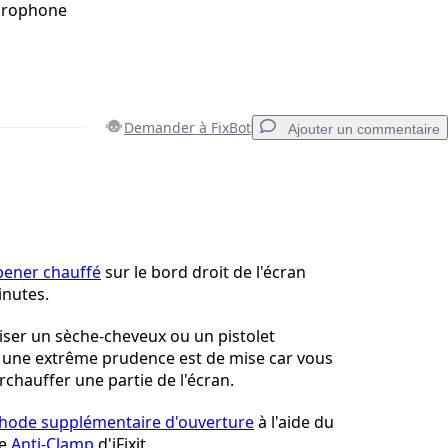
icrophone
Demander à FixBot
Ajouter un commentaire
Ajouter un commentaire
pener chauffé
sur le bord droit de l'écran
nutes.
Annuler
Publier un commentaire
iser un sèche-cheveux ou un pistolet
 une extrême prudence est de mise car vous
rchauffer une partie de l'écran.
hode supplémentaire d'ouverture
à l'aide du
me
Anti-Clamp
d'iFixit.