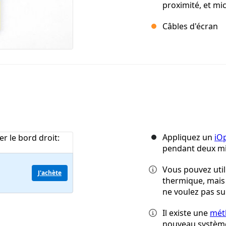
proximité, et m
Câbles d'écran
Appliquez un
iO
pendant deux mi
Vous pouvez util
J'achète
thermique, mais
ne voulez pas su
Il existe une
mét
nouveau systè