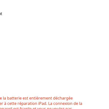
ut
 la batterie est entièrement déchargée
r à cette réparation iPad. La connexion de la
ppareil est fragile et vous ne voulez pas