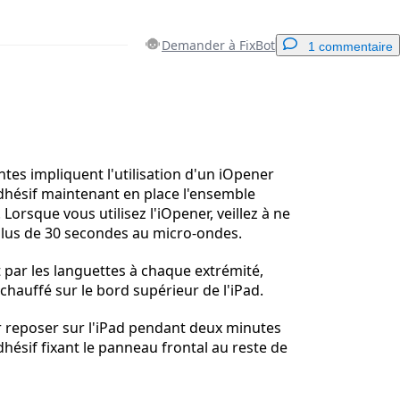
Demander à FixBot
1 commentaire
Ajouter un commentaire
ntes impliquent l'utilisation d'un iOpener
adhésif maintenant en place l'ensemble
Lorsque vous utilisez l'iOpener, veillez à ne
Annuler
Publier un commentaire
plus de 30 secondes au micro-ondes.
 par les languettes à chaque extrémité,
chauffé sur le bord supérieur de l'iPad.
r reposer sur l'iPad pendant deux minutes
dhésif fixant le panneau frontal au reste de