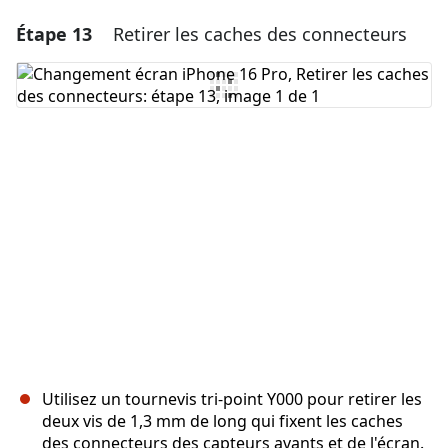
Étape 13
Retirer les caches des connecteurs
Ajouter un commentaire
Ajouter un commentaire
Annuler
Publier un commentaire
Utilisez un tournevis tri-point Y000 pour retirer les
deux vis de 1,3 mm de long qui fixent les caches
des connecteurs des capteurs avants et de l'écran.