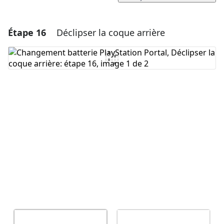
Étape 16
Déclipser la coque arrière
Ajouter un commentaire
Ajouter un commentaire
Annuler
Publier un commentaire