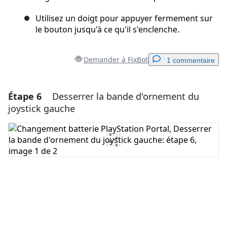
Utilisez un doigt pour appuyer fermement sur
le bouton jusqu'à ce qu'il s'enclenche.
Demander à FixBot
1 commentaire
Étape 6
Desserrer la bande d'ornement du
Ajouter un commentaire
joystick gauche
Ajouter un commentaire
Annuler
Publier un commentaire