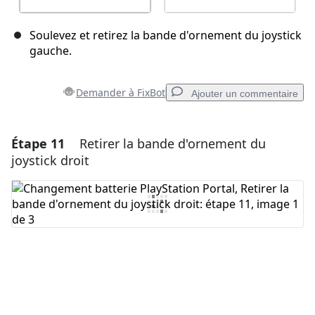
Soulevez et retirez la bande d'ornement du joystick
gauche.
Demander à FixBot
Ajouter un commentaire
Étape 11
Retirer la bande d'ornement du
Ajouter un commentaire
joystick droit
Ajouter un commentaire
Annuler
Publier un commentaire