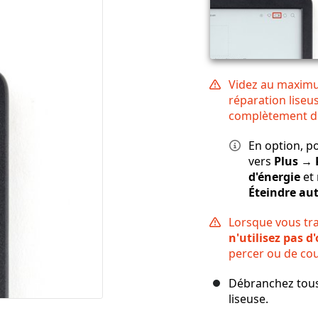
Videz au maximu
réparation liseu
complètement d
En option, p
vers
Plus → 
d'énergie
et 
Éteindre a
Lorsque vous trav
n'utilisez pas d
percer ou de cour
Débranchez tous
liseuse.