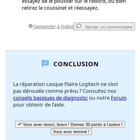
essayez de le pousser sur le rebord, ou bien
retirez le coussinet et réessayez.
Demander à FixBot
Ajouter un commentaire
Ajouter un commentaire
CONCLUSION
Ajouter un commentaire
La réparation casque filaire Logitech ne s’est
pas déroulée comme prévu ? Consultez nos
Annuler
Publier un commentaire
conseils basiques de diagnostic
ou notre
Forum
pour obtenir de l’aide.
Vous avez réussi, bravo ! Donnez 30 points à l’auteur !
Vous avez terminé !