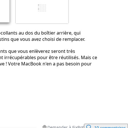
Annuler
Publier un commentaire
collants au dos du boîtier arrière, qui
stins que vous avez choisi de remplacer.
ants que vous enlèverez seront très
 irrécupérables pour être réutilisés. Mais ce
ave ! Votre MacBook n'en a pas besoin pour
Demander à FixBot
10 commentaires