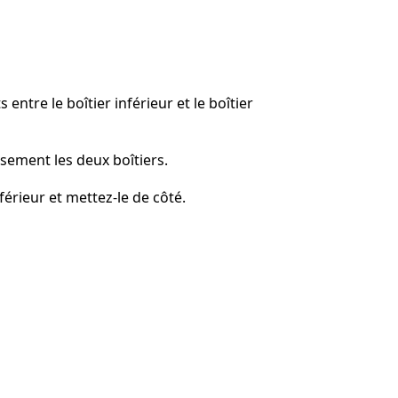
Ajouter un commentaire
 entre le boîtier inférieur et le boîtier
Annuler
Publier un commentaire
ement les deux boîtiers.
nférieur et mettez-le de côté.