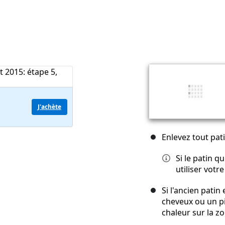
J'achète
Enlevez tout pa
Si le patin 
utiliser votr
Si l'ancien patin 
cheveux ou un pi
chaleur sur la zo