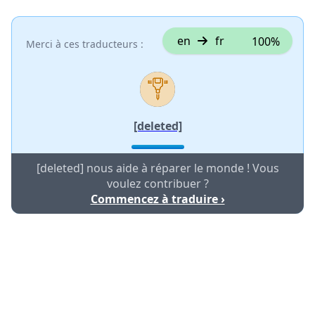
en
fr
100%
Merci à ces traducteurs :
[deleted]
[deleted] nous aide à réparer le monde ! Vous
voulez contribuer ?
Commencez à traduire ›