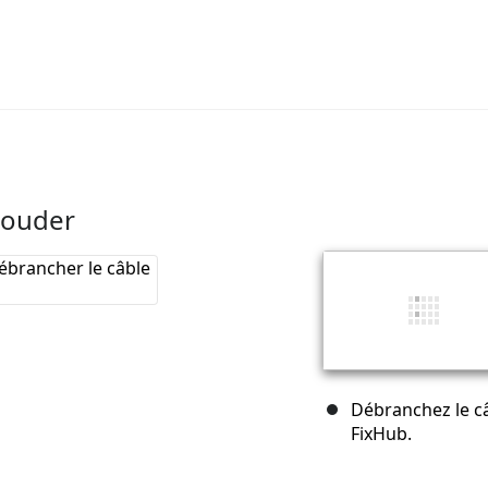
souder
Débranchez le câ
FixHub.