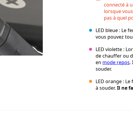
connecté à u
lorsque vous
pas à quel po
LED bleue : Le fe
vous pouvez touc
LED violette : Lo
de chauffer ou de
en
mode repos
.
souder.
LED orange : Le f
à souder.
Il ne 