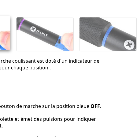
Annuler
Publier un commentaire
che coulissant est doté d'un indicateur de
pour chaque position :
e bouton de marche sur la position bleue
OFF
.
iolette et émet des pulsions pour indiquer
t.