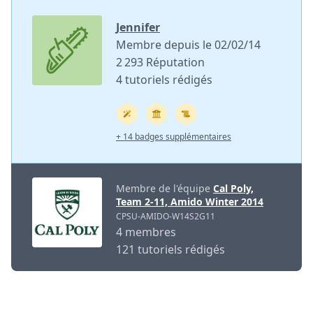
Jennifer
Membre depuis le 02/02/14
2 293 Réputation
4 tutoriels rédigés
+ 14 badges supplémentaires
Membre de l'équipe
Cal Poly,
Team 2-11, Amido Winter 2014
CPSU-AMIDO-W14S2G11
4 membres
121 tutoriels rédigés