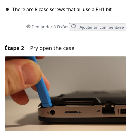
There are 8 case screws that all use a PH1 bit
Demander à FixBot
Ajouter un commentaire
Étape 2
Pry open the case
Ajouter un commentaire
Ajouter un commentaire
Annuler
Publier un commentaire