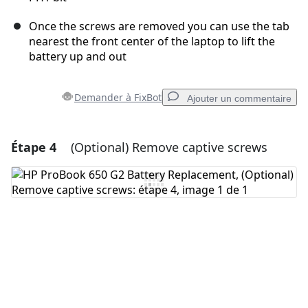
Once the screws are removed you can use the tab
nearest the front center of the laptop to lift the
battery up and out
Demander à FixBot
Ajouter un commentaire
Étape 4
(Optional) Remove captive screws
Ajouter un commentaire
Ajouter un commentaire
Annuler
Publier un commentaire