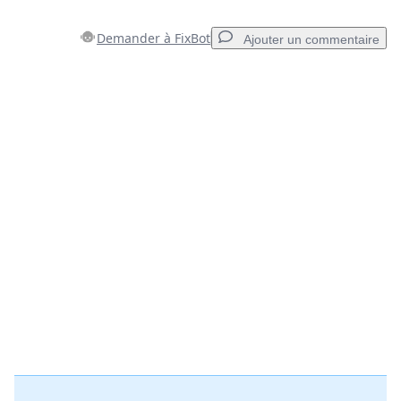
Demander à FixBot
Ajouter un commentaire
Ajouter un commentaire
Ajouter un commentaire
Annuler
Publier un commentaire