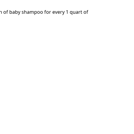
n of baby shampoo for every 1 quart of
Annuler
Publier un commentaire