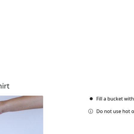
irt
Fill a bucket wi
Do not use hot o