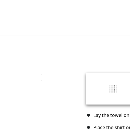
Lay the towel on 
Place the shirt o