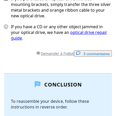
mounting brackets, simply transfer the three silver
metal brackets and orange ribbon cable to your
new optical drive.
If you have a CD or any other object jammed in
your optical drive, we have an
optical drive repair
guide
.
Demander à FixBot
3 commentaires
Ajouter un commentaire
CONCLUSION
Ajouter un commentaire
To reassemble your device, follow these
instructions in reverse order.
Annuler
Publier un commentaire