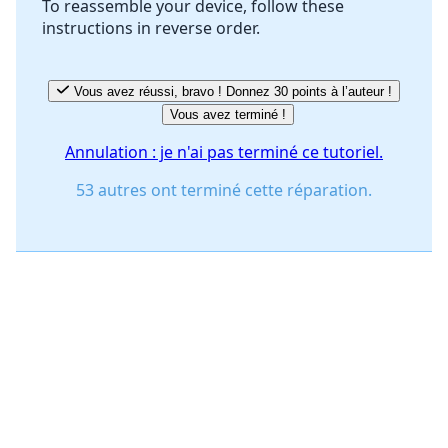
To reassemble your device, follow these
instructions in reverse order.
Annuler
Publier un commentaire
Vous avez réussi, bravo ! Donnez 30 points à l’auteur !
Vous avez terminé !
Annulation : je n'ai pas terminé ce tutoriel.
53 autres ont terminé cette réparation.