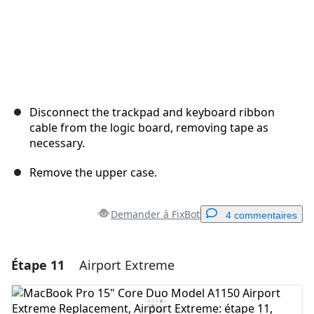
Disconnect the trackpad and keyboard ribbon
cable from the logic board, removing tape as
necessary.
Remove the upper case.
Demander à FixBot
4 commentaires
Étape 11
Airport Extreme
Ajouter un commentaire
Ajouter un commentaire