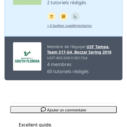
2 tutoriels rédigés
+ 6 badges supplémentaires
Membre de l'équipe
USF Tampa,
Team S17-G4, Boczar Spring 2018
USFT-BOCZAR-S18S17G4
4 membres
60 tutoriels rédigés
Ajouter un commentaire
Excellent guide.