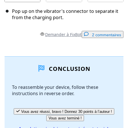
Pop up on the vibrator's connector to separate it
from the charging port.
Demander à FixBot
2 commentaires
Ajouter un commentaire
CONCLUSION
Ajouter un commentaire
To reassemble your device, follow these
instructions in reverse order.
Annuler
Publier un commentaire
Vous avez réussi, bravo ! Donnez 30 points à l’auteur !
Vous avez terminé !