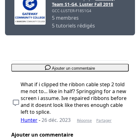
Team S1-G4, Luster Fall 2018
GCC-LUSTER-F18S1G4
5 membres
5 tutoriels rédigés
Ajouter un commentaire
What if i clipped the ribbon cable step 2 told
me not to... like in half? Springging for a new
screen i assume. Ive repaired ribbons before
and it doesnt look like theres enough cable
left to splice.
Hunter
-
26 déc. 2023
Réponse
Partager
Ajouter un commentaire