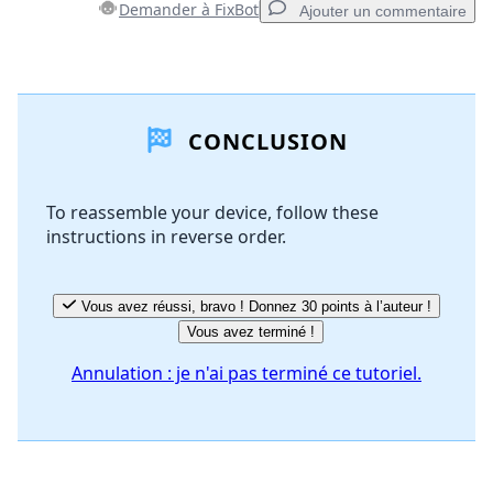
Demander à FixBot
Ajouter un commentaire
Ajouter un commentaire
CONCLUSION
Ajouter un commentaire
To reassemble your device, follow these
instructions in reverse order.
Annuler
Publier un commentaire
Vous avez réussi, bravo ! Donnez 30 points à l’auteur !
Vous avez terminé !
Annulation : je n'ai pas terminé ce tutoriel.