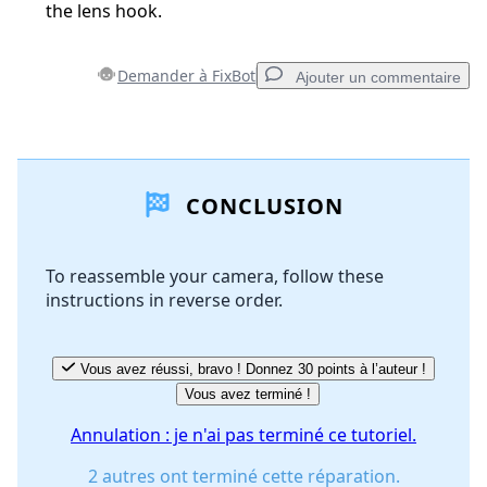
the lens hook.
Demander à FixBot
Ajouter un commentaire
Ajouter un commentaire
CONCLUSION
Ajouter un commentaire
To reassemble your camera, follow these
instructions in reverse order.
Annuler
Publier un commentaire
Vous avez réussi, bravo ! Donnez 30 points à l’auteur !
Vous avez terminé !
Annulation : je n'ai pas terminé ce tutoriel.
2 autres ont terminé cette réparation.