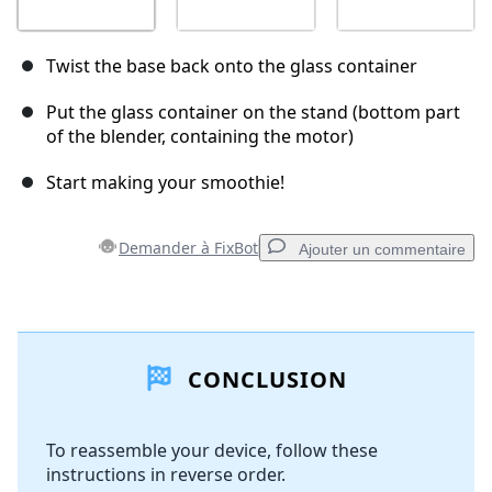
Twist the base back onto the glass container
Put the glass container on the stand (bottom part
of the blender, containing the motor)
Start making your smoothie!
Demander à FixBot
Ajouter un commentaire
Ajouter un commentaire
CONCLUSION
Ajouter un commentaire
To reassemble your device, follow these
instructions in reverse order.
Annuler
Publier un commentaire