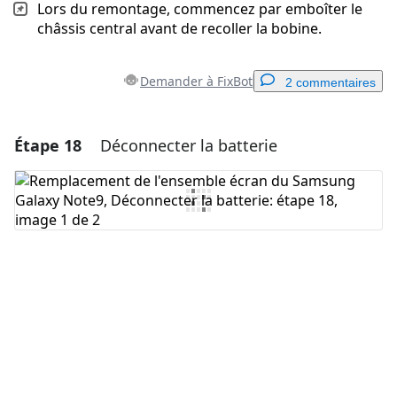
Lors du remontage, commencez par emboîter le
châssis central avant de recoller la bobine.
Demander à FixBot
2 commentaires
Étape 18
Déconnecter la batterie
Ajouter un commentaire
Ajouter un commentaire
Annuler
Publier un commentaire