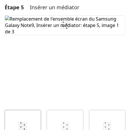
Étape 5
Insérer un médiator
Ajouter un commentaire
Ajouter un commentaire
Annuler
Publier un commentaire