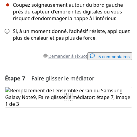
Coupez soigneusement autour du bord gauche
près du capteur d'empreintes digitales ou vous
risquez d'endommager la nappe à l'intérieur.
Si, à un moment donné, l’adhésif résiste, appliquez
plus de chaleur, et pas plus de force.
Demander à FixBot
5 commentaires
Étape 7
Faire glisser le médiator
Ajouter un commentaire
Ajouter un commentaire
Annuler
Publier un commentaire