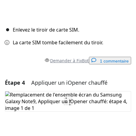
Enlevez le tiroir de carte SIM.
La carte SIM tombe facilement du tiroir.
Demander à FixBot
1 commentaire
Étape 4
Appliquer un iOpener chauffé
Ajouter un commentaire
Ajouter un commentaire
Annuler
Publier un commentaire