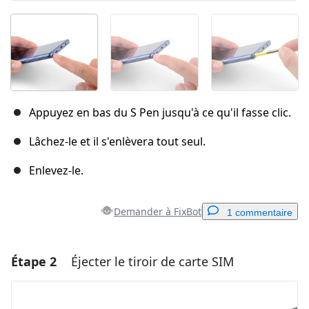
Appuyez en bas du S Pen jusqu'à ce qu'il fasse clic.
Lâchez-le et il s'enlèvera tout seul.
Enlevez-le.
Demander à FixBot
1 commentaire
Étape 2
Éjecter le tiroir de carte SIM
Ajouter un commentaire
Ajouter un commentaire