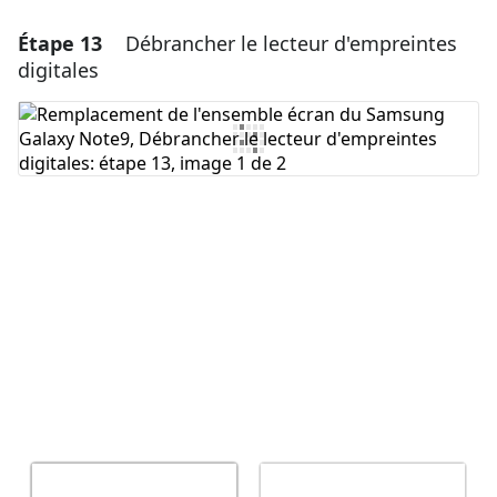
Étape 13
Débrancher le lecteur d'empreintes
Ajouter un commentaire
digitales
Ajouter un commentaire
Annuler
Publier un commentaire