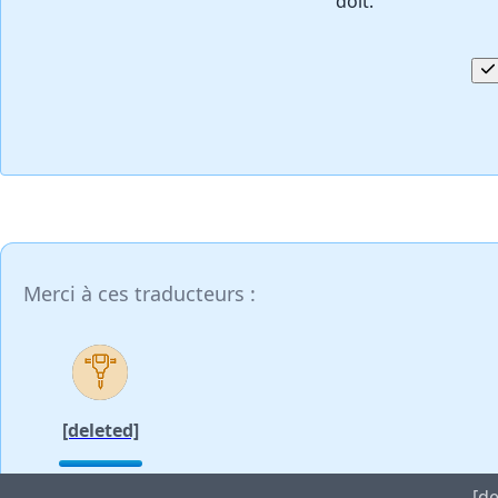
doit.
Merci à ces traducteurs :
[deleted]
[de