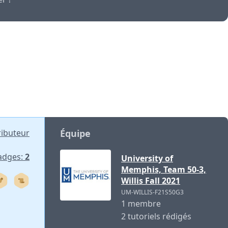
ributeur
Équipe
adges:
2
University of
Memphis, Team 50-3,
Willis Fall 2021
UM-WILLIS-F21S50G3
1 membre
2 tutoriels rédigés