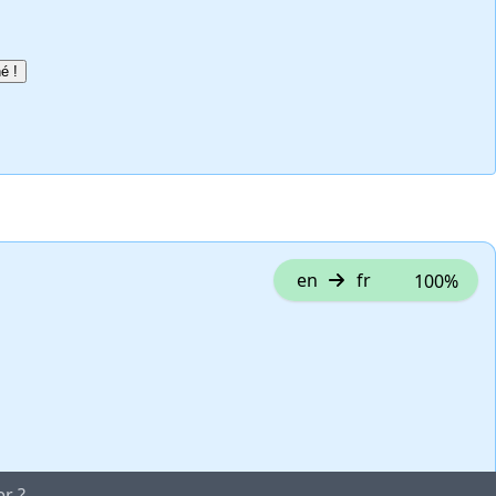
é !
en
fr
100%
er ?