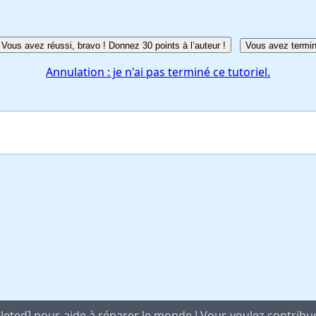
Vous avez réussi, bravo ! Donnez 30 points à l’auteur !
Vous avez termin
Annulation : je n'ai pas terminé ce tutoriel.
leted] nous aide à réparer le monde ! Vous voulez contribu