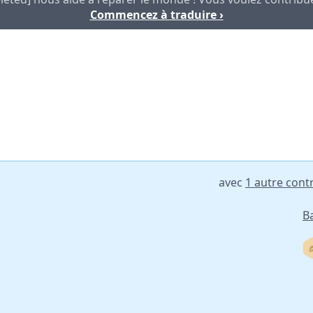
Commencez à traduire ›
avec
1 autre cont
B