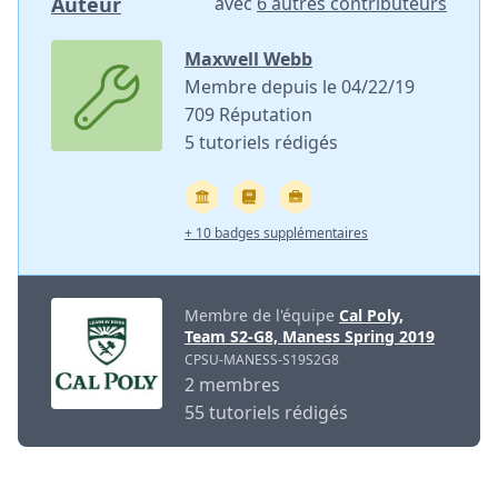
Auteur
avec
6 autres contributeurs
Maxwell Webb
Membre depuis le 04/22/19
709 Réputation
5 tutoriels rédigés
+ 10 badges supplémentaires
Membre de l'équipe
Cal Poly,
Team S2-G8, Maness Spring 2019
CPSU-MANESS-S19S2G8
2 membres
55 tutoriels rédigés