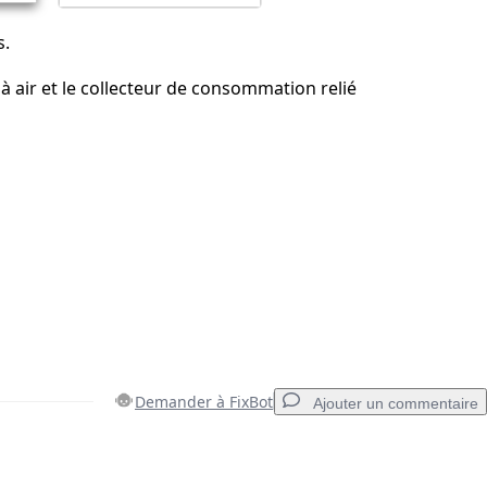
s.
e à air et le collecteur de consommation relié
Demander à FixBot
Ajouter un commentaire
Ajouter un commentaire