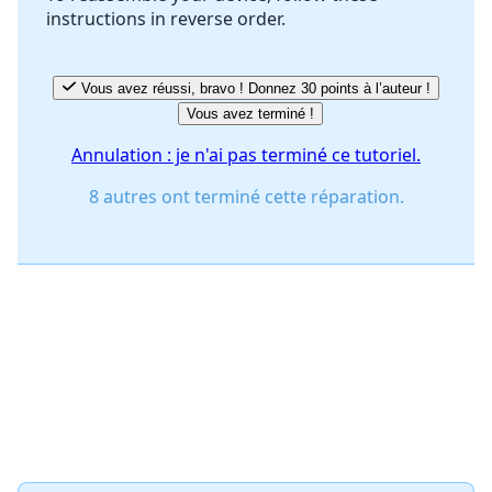
instructions in reverse order.
Annuler
Publier un commentaire
Vous avez réussi, bravo ! Donnez 30 points à l’auteur !
Vous avez terminé !
Annulation : je n'ai pas terminé ce tutoriel.
8 autres ont terminé cette réparation.