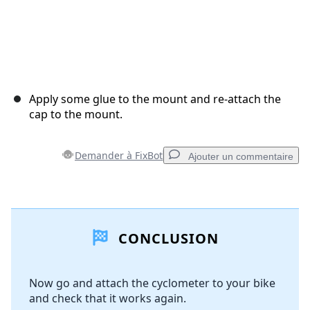
Apply some glue to the mount and re-attach the
cap to the mount.
Demander à FixBot
Ajouter un commentaire
Ajouter un commentaire
CONCLUSION
Ajouter un commentaire
Now go and attach the cyclometer to your bike
and check that it works again.
Annuler
Publier un commentaire