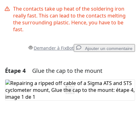
The contacts take up heat of the soldering iron
really fast. This can lead to the contacts melting
the surrounding plastic. Hence, you have to be
fast.
Demander à FixBot
Ajouter un commentaire
Étape 4
Glue the cap to the mount
Ajouter un commentaire
Ajouter un commentaire
Annuler
Publier un commentaire