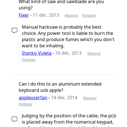
What kind of saw and sawblade are you
using?
Fixer
-
11 déc. 2013
Réponse
Partager
Manual hacksaw is probably the best
choice. Any power tool is liable to burn the
plastic and produce fumes which you don't
want to be inhaling.
Stanko Vuleta
-
16 déc. 2013
Réponse
Partager
Can i do this to an aluminum extended
keyboard usb apple?
appleuserfan
-
14 déc. 2014
Réponse
Partager
Judging by the position of the cable, the pcb
is placed away from the numerical keypad,