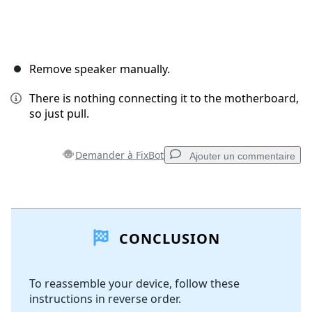
Remove speaker manually.
There is nothing connecting it to the motherboard,
so just pull.
Demander à FixBot
Ajouter un commentaire
Ajouter un commentaire
CONCLUSION
Ajouter un commentaire
To reassemble your device, follow these
instructions in reverse order.
Annuler
Publier un commentaire