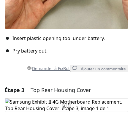
Insert plastic opening tool under battery.
Pry battery out.
Demander à FixBot
Ajouter un commentaire
Étape 3
Top Rear Housing Cover
Ajouter un commentaire
Ajouter un commentaire
Annuler
Publier un commentaire