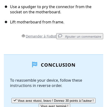
Use a spudger to pry the connector from the
socket on the motherboard.
Lift motherboard from frame.
Demander à FixBot
Ajouter un commentaire
Ajouter un commentaire
CONCLUSION
Ajouter un commentaire
To reassemble your device, follow these
instructions in reverse order.
Annuler
Publier un commentaire
Vous avez réussi, bravo ! Donnez 30 points à l’auteur !
Vous avez terminé !