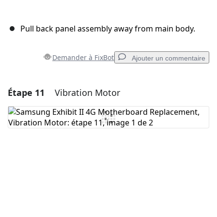
Pull back panel assembly away from main body.
Demander à FixBot
Ajouter un commentaire
Étape 11
Vibration Motor
Ajouter un commentaire
Ajouter un commentaire
Annuler
Publier un commentaire