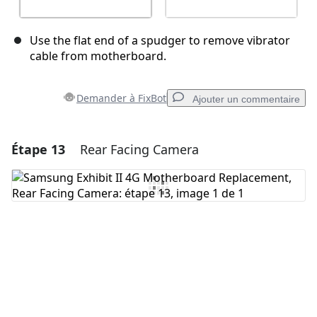
Use the flat end of a spudger to remove vibrator
cable from motherboard.
Demander à FixBot
Ajouter un commentaire
Étape 13
Rear Facing Camera
Ajouter un commentaire
Ajouter un commentaire
Annuler
Publier un commentaire