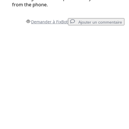
from the phone.
Demander à FixBot
Ajouter un commentaire
Ajouter un commentaire
Ajouter un commentaire
Annuler
Publier un commentaire